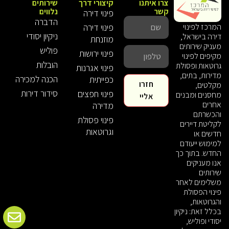
צרו איתנו
קיצורי דרך
שירותים
קשר
נלווים
פינוי דירה
הדברה
פינוי דירה
המרכז לפינוי
ניקיון יסודי
דירה בישראל,
מוזנחת
מעניק שירותים
פוליש
פינוי ירושות
מקיפים לפינוי
הובלות
גרוטאות ופסולת
פינוי אגרנות
מדירות, בתים,
הכנה למכירה
כפייתית
חזרו
מקלטים,
סידור דירות
פינוי חפצים
מחסנים ומבנים
אליי
אחרים
מדירה
והכשרתם
פינוי פסולת
לקליטת דיירים
וגרוטאות
חדשים או
למימוש ייעודם
החדש. בתוך כך
אנו מעניקים
שירותים
משלימים לאחר
פינוי הפסולת
והגרוטאות,
בכלל זאת: ניקיון
יסודי ופוליש,