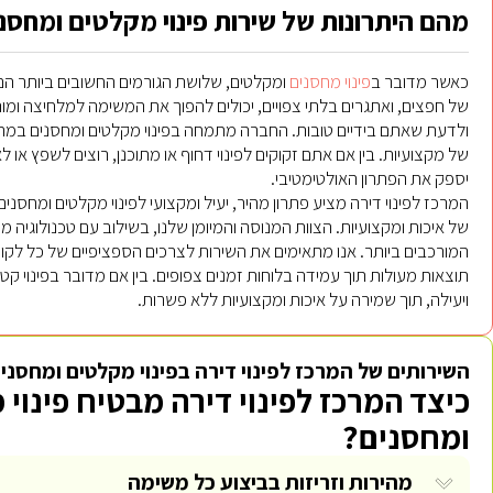
מהם היתרונות של שירות פינוי מקלטים ומחסנ
כאשר מדובר ב
פינוי מחסנים
ומקלטים, שלושת הגורמים החשובים ביותר הם מה
של חפצים, ואתגרים בלתי צפויים, יכולים להפוך את המשימה למלחיצה ומורכ
ולדעת שאתם בידיים טובות. החברה מתמחה בפינוי מקלטים ומחסנים במהיר
של מקצועיות. בין אם אתם זקוקים לפינוי דחוף או מתוכנן, רוצים לשפץ או
יספק את הפתרון האולטימטיבי.
המרכז לפינוי דירה מציע פתרון מהיר, יעיל ומקצועי לפינוי מקלטים ומחסני
של איכות ומקצועיות. הצוות המנוסה והמיומן שלנו, בשילוב עם טכנולוגיה מ
המורכבים ביותר. אנו מתאימים את השירות לצרכים הספציפיים של כל לקו
תוצאות מעולות תוך עמידה בלוחות זמנים צפופים. בין אם מדובר בפינוי קטן א
ויעילה, תוך שמירה על איכות ומקצועיות ללא פשרות.
השירותים של המרכז לפינוי דירה בפינוי מקלטים ומחסני
כיצד המרכז לפינוי דירה מבטיח פינוי 
ומחסנים?
מהירות וזריזות בביצוע כל משימה