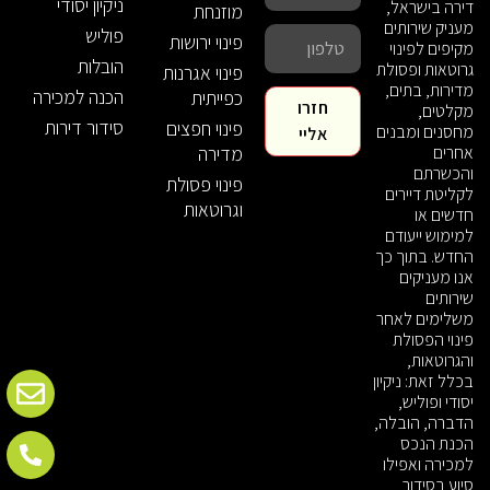
ניקיון יסודי
דירה בישראל,
מוזנחת
מעניק שירותים
פוליש
פינוי ירושות
מקיפים לפינוי
הובלות
גרוטאות ופסולת
פינוי אגרנות
מדירות, בתים,
הכנה למכירה
כפייתית
חזרו
מקלטים,
סידור דירות
פינוי חפצים
מחסנים ומבנים
אליי
אחרים
מדירה
והכשרתם
פינוי פסולת
לקליטת דיירים
וגרוטאות
חדשים או
למימוש ייעודם
החדש. בתוך כך
אנו מעניקים
שירותים
משלימים לאחר
פינוי הפסולת
והגרוטאות,
בכלל זאת: ניקיון
יסודי ופוליש,
הדברה, הובלה,
הכנת הנכס
למכירה ואפילו
סיוע בסידור