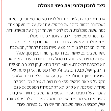
כיצד לתכנן ולהכין את פינוי המכולה
ארגון וניקוי מכולות לפני פינוי יכול להיות משימה מאתגרת, במיוחד
כשמדובר בכמות גדולה של פריטים. עם זאת, על ידי מעקב אחר
כמה שיטות מומלצות, תוכלו להפוך את התהליך ליעיל ומאורגן יותר.
הנה כמה טיפים שיעזרו לכם להתכונן לפינוי המכולה.
פינוי מכולה הוא משימה מורכבת הדורשת תכנון קפדני וביצוע
מדויק. המרכז לפינוי דירה מציע גישה כוללת לתהליך, המשלבת
ניסיון מקצועי עם שיטות עבודה מתקדמות. תכנון נכון, הכולל
הערכה מדויקת של תכולת המכולה ויצירת תוכנית עבודה מפורטת,
הוא המפתח להצלחה. שימוש בציוד מתאים, הן לבטיחות האישית
והן לניקוי יעיל, מבטיח ביצוע חלק של המשימה. ארגון שיטתי של
הפריטים בתוך המכולה לא רק מייעל את תהליך הפינוי, אלא גם
מקל על מציאת פריטים ספציפיים בעתיד. טיפול נכון בפסולת
מיוחדת ומסוכנת הוא קריטי לא רק לבטיחות המפנים אלא גם
לשמירה על הסביבה. על ידי אימוץ גישה מקצועית ואחראית, ניתן
להפוך את משימת פינוי המכולה ממטלה מכבידה לפרויקט מאורגן
ויעיל, המביא תוצאות מיטביות תוך שמירה על בטיחות וכיבוד
הסביבה.