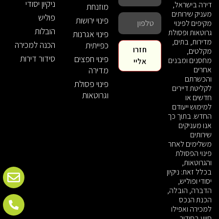
ניקיון יסודי
דירה בישראל,
מוזנחת
מעניק שירותים
פוליש
פינוי ירושות
מקיפים לפינוי
הובלות
גרוטאות ופסולת
פינוי אגרנות
מדירות, בתים,
הכנה למכירה
כפייתית
חזרו
מקלטים,
סידור דירות
פינוי חפצים
מחסנים ומבנים
אליי
אחרים
מדירה
והכשרתם
פינוי פסולת
לקליטת דיירים
וגרוטאות
חדשים או
למימוש ייעודם
החדש. בתוך כך
אנו מעניקים
שירותים
משלימים לאחר
פינוי הפסולת
והגרוטאות,
בכלל זאת: ניקיון
יסודי ופוליש,
הדברה, הובלה,
הכנת הנכס
למכירה ואפילו
סיוע בסידור