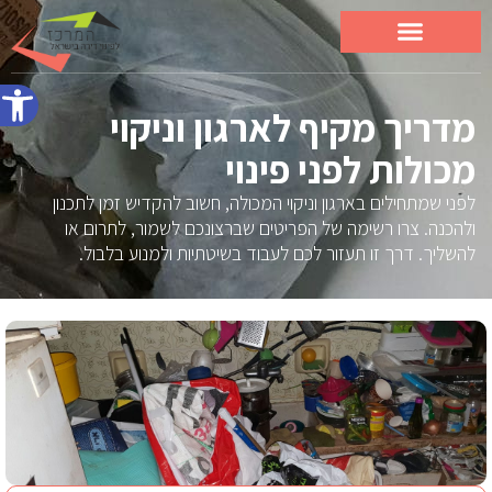
פתח סרג
מדריך מקיף לארגון וניקוי
מכולות לפני פינוי
לפני שמתחילים בארגון וניקוי המכולה, חשוב להקדיש זמן לתכנון
ולהכנה. צרו רשימה של הפריטים שברצונכם לשמור, לתרום או
להשליך. דרך זו תעזור לכם לעבוד בשיטתיות ולמנוע בלבול.