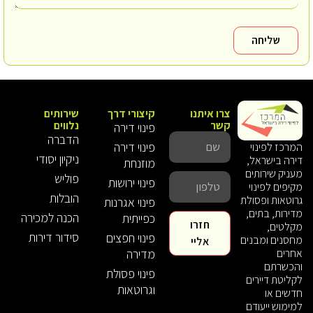
שליחה
צרו איתנו
קיצורי דרך
שירותים
קשר
נלווים
פינוי דירה
הדברה
פינוי דירה
המרכז לפינוי
ניקיון יסודי
דירה בישראל,
מוזנחת
מעניק שירותים
פוליש
פינוי ירושות
מקיפים לפינוי
הובלות
גרוטאות ופסולת
פינוי אגרנות
מדירות, בתים,
הכנה למכירה
כפייתית
חזרו
מקלטים,
סידור דירות
פינוי חפצים
מחסנים ומבנים
אליי
אחרים
מדירה
והכשרתם
פינוי פסולת
לקליטת דיירים
וגרוטאות
חדשים או
למימוש ייעודם