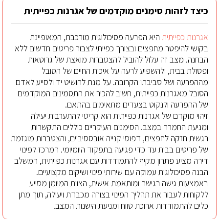
כיצד לזהות סימנים מוקדמים של אגרנות כפייתית
אגרנות כפייתית
היא הפרעה פסיכולוגית מורכבת, המאופיינת
בקושי להיפטר מחפצים ובצורך כפייתי לצבור פריטים חדשים ללא
הבחנה. מצב זה עלול להוביל להצטברות מואצת של גרוטאות
ופסולת בבית, ולהשפיע לרעה על איכות החיים של הסובל
מההפרעה ושל סביבתו הקרובה. על מנת להושיט יד ולסייע לאדם
הסובל מאגרנות כפייתית, חשוב להכיר את התסמינים המוקדמים
של ההפרעה ולנקוט בצעדים מתאימים בהתאם.
זיהוי מוקדם של אגרנות כפייתית הוא קריטי להתערבות יעילה
ומניעת החמרה במצב. הסימנים העיקריים כוללים התקשרות
רגשית חזקה לחפצים, דפוסי קנייה אובססיביים, והצטברות מוגזמת
של פריטים בבית עד כדי פגיעה בתפקוד היומיומי. המרכז לפינוי
דירה מציע פתרון מקיף להתמודדות עם אגרנות כפייתית, המשלב
הבנה פסיכולוגית עמוקה עם שירותי פינוי ושיקום מקצועיים.
באמצעות גישה רגישה ומותאמת אישית, הצוות המיומן מסייע
ללקוחות לעבור את תהליך הפינוי בצורה מכבדת ויעילה, תוך מתן
כלים להתמודדות ארוכת טווח ומניעת הישנות המצב.