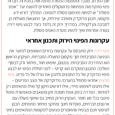
שם המרחב מוגבל ומטמנות הפסולת מתמלאות במהירות. חברות
פינוי מתקדמות מפתחות פרוטוקולים מיוחדים להשגת יעד "אפס
פסולת" או לפחות מינימום פסולת לטמינה. התהליך דורש ידע
מקצועי, תכנון מדוקדק וחשיבה יצירתית, אך התוצאות מועילות הן
לסביבה והן לקהילה. במדריך ירוק זה נלמד כיצד לבצע פינוי דירה
בצורה אחראית ואיך להשיג מטרת האפס פסולת.
עקרונות הפינוי הירוק ותכנון אחראי
פינוי דירה
ירוק מתבסס על עקרונות ברורים השואפים למזער את
הפגיעה הסביבתית תוך מקסום התועלת החברתית. העיקרון הראשון
הוא ההיררכיה הסביבתית: צמצום, שימוש חוזר, מיחזור ורק לבסוף
השלכה. התכנון המוקדם הוא קריטי – לפני תחילת הפינוי יש לבצע
מיפוי מדוקדק של כל החפצים ולתכנן את גורלו של כל פריט.
פינוי
חפצים
אחראי מתחיל בהערכה מדוקדקת של מצב הפריטים –
אילו ניתנים לשימוש מיידי, אילו דורשים תיקון קל ואילו מתאימים רק
למיחזור. הפרדה בזמן אמת חוסכת זמן ומשאבים ומאפשרת טיפול
מיטבי בכל סוג חומר. העקרון הירוק מחייב גם שיתוף פעולה עם
ארגונים חברתיים, מוסדות חינוך ומתקני מיחזור מתמחים. תכנון
לוגיסטי חכם מבטיח שהחומרים מגיעים למקומות המתאימים ביותר