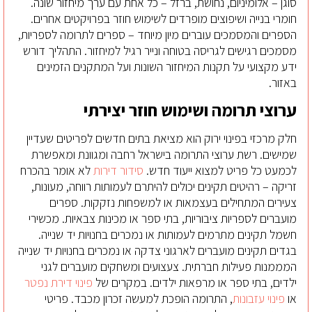
סוגן – אלומיניום, נחושת, ברזל – כל אחת עם ערך מיחזור שונה.
חומרי בנייה ושיפוצים מופרדים לשימוש חוזר בפרויקטים אחרים.
הספרים והמסמכים עוברים מיון מיוחד – ספרים לתרומה לספריות,
מסמכים רגישים לגריסה בטוחה ונייר רגיל למיחזור. התהליך דורש
ידע מקצועי על תקנות המיחזור השונות ועל המתקנים הזמינים
באזור.
ערוצי תרומה ושימוש חוזר יצירתי
חלק מרכזי בפינוי ירוק הוא מציאת בתים חדשים לפריטים שעדיין
שמישים. רשת ערוצי התרומה בישראל רחבה ומגוונת ומאפשרת
לכמעט כל פריט למצוא ייעוד חדש.
סידור דירות
לא אומר בהכרח
זריקה – רהיטים תקינים יכולים להיתרם לעמותות רווחה, מעונות,
צעירים המתחילים בעצמאות או למשפחות נזקקות. ספרים
מועברים לספריות ציבוריות, בתי ספר או מכינות צבאיות. מכשירי
חשמל תקינים מתרמים לעמותות או נמכרים בחנויות יד שנייה.
בגדים תקינים מועברים לארגוני צדקה או נמכרים בחנויות יד שנייה
המממנות פעילות חברתית. צעצועים ומשחקים מועברים לגני
ילדים, בתי ספר או מרפאות ילדים. במקרים של
פינוי דירת נפטר
או
פינוי עזבונות
, התרומה הופכת למעשה זכרון מכבד. פריטי