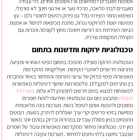
אספנות מועברים למוזיאונים או לאספנים אחרים. כלי עבודה
מועברים לבתי מלאכה, מרכזי נוער או אירגוני חינוך לא פורמלי.
השימוש החוזר היצירתי כולל גם פירוק רהיטים לחומרי גלם – עץ
ממיטות ישנות לפרויקטי נגרות, מתכת מכיסאות לפיסול או אמנות.
הגישה היצירתית הזו דורשת חשיבה מחוץ לקופסה והכרות עם
הקהילה המקומית וצרכיה.
טכנולוגיות ירוקות וחדשנות בתחום
הטכנולוגיה הירוקה מובילה מהפכה בתחום הפינוי האחראי ומציעה
פתרונות חדשניים לאתגרי הקיימות. אפליקציות מתקדמות
מאפשרות מיפוי מדויק של ערוצי התרומה והמיחזור באזור ומחברות
בין מתרימים למקבלים. פלטפורמות שיתוף דיגיטליות מאפשרות
למשפחות למצוא בתים חדשים לחפציהן ללא עלות.
פינוי דירה
מוזנחת
מתבצע כיום עם טכנולוגיות שיודעות לזהות חומרים
מסוכנים ולהפנות אותם לטיפול בטוח. מערכות בינה מלאכותית
מסייעות בזיהוי פריטים יקרי ערך שעלולים להיזרק בטעות. רובוטים
מתמחים במיון פסולת עובדים במהירות ובדיוק גבוהים יותר מאשר
מיון ידני. טכנולוגיות מיחזור מתקדמות מאפשרות עיבוד של חומרים
שבעבר נחשבו בלתי ניתנים למיחזור. מערכות עקיבה דיגיטליות