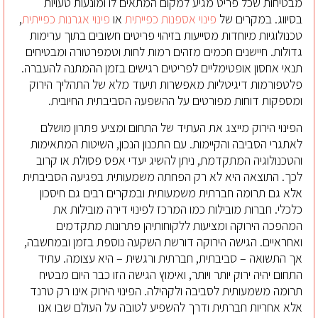
מבטיחות שכל פריט מגיע למקום המתאים לו ומונעות טעויות
בסיווג. במקרים של
פינוי אספנות כפייתית
או
פינוי אגרנות כפייתית
,
טכנולוגיות מיוחדות מסייעות בזיהוי פריטים חשובים בתוך ערימות
גדולות. חיישנים חכמים מזהים רמות לחות וטמפרטורה ומבטיחים
תנאי אחסון אופטימליים לפריטים רגישים בזמן ההמתנה להעברה.
פלטפורמות דיגיטליות מאפשרות תיעוד מלא של התהליך הירוק
ומספקות דוחות מפורטים על ההשפעה הסביבתית החיובית.
הפינוי הירוק מייצג את העתיד של התחום ומציע פתרון מושלם
לאתגרי הסביבה והקיימות. עם התכנון הנכון, השיטות המתאימות
והטכנולוגיה המתקדמת, ניתן להשיג יעדי אפס פסולת או קרוב
לכך. התוצאה היא לא רק הפחתה משמעותית בפגיעה הסביבתית
אלא גם תרומה חברתית משמעותית ובמקרים רבים גם חיסכון
כלכלי. חברות מובילות כמו המרכז לפינוי דירה מובילות את
המהפכה הירוקה ומציעות ללקוחותיהן פתרונות מתקדמים
ואחראיים. הגישה הירוקה דורשת השקעה נוספת בזמן ובמחשבה,
אך התשואה – סביבתית, חברתית ורגשית – היא עצומה. עתיד
התחום יהיה ירוק יותר ויותר, ואימוץ הגישה הזו כבר היום מבטיח
תרומה משמעותית לסביבה ולקהילה. הפינוי הירוק אינו רק טרנד
אלא אחריות חברתית ודרך להשפיע לטובה על העולם שבו אנו