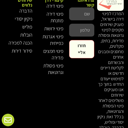
צרו איתנו
קיצורי דרך
שירותים
קשר
נלווים
פינוי דירה
הדברה
פינוי דירה
המרכז לפינוי
ניקיון יסודי
דירה בישראל,
מוזנחת
מעניק שירותים
פוליש
פינוי ירושות
מקיפים לפינוי
הובלות
גרוטאות ופסולת
פינוי אגרנות
מדירות, בתים,
הכנה למכירה
כפייתית
חזרו
מקלטים,
סידור דירות
פינוי חפצים
מחסנים ומבנים
אליי
אחרים
מדירה
והכשרתם
פינוי פסולת
לקליטת דיירים
וגרוטאות
חדשים או
למימוש ייעודם
החדש. בתוך כך
אנו מעניקים
שירותים
משלימים לאחר
פינוי הפסולת
והגרוטאות,
בכלל זאת: ניקיון
יסודי ופוליש,
הדברה, הובלה,