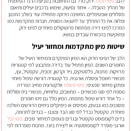
להם.
פינוי תכולה
ירוק כולל גם התחשבות בטביעת הרגל הפחמנית
של תהליך ההובלה – איחוד נסיעות, שימוש ברכבים יעילים ותיאום
מסלולים אופטימליים. החשיבה הירוקה מתחילה עוד בשלב התכנון
ומלווה את כל התהליך עד לתוצאה הסופית. חברות מתקדמות כמו
המרכז לפינוי דירה מפתחות פרוטוקולים מיוחדים לפינוי ירוק
ומשקיעות בהכשרת עובדים בנושא.
שיטות מיון מתקדמות ומחזור יעיל
הלב של הפינוי הירוק הוא המיון המתקדם והמיחזור היעיל של
החומרים השונים. המיון מתחיל עוד בדירה ומתבצע לפי קטגוריות
מדויקות: מתכות, פלסטיקים, נייר וקרטון, זכוכית, טקסטיל, עץ,
מכשירי חשמל ופסולת אורגנית. כל קטגוריה דורשת טיפול מיוחד
ומתקן מיחזור ספציפי.
פינוי פסולת
אלקטרונית מחייב הפרדה
נוספת לפי סוגי מכשירים – מחשבים, טלוויזיות, מכשירי בית וסוללות
– כל אחד דורש טיפול מתמחה. המיון כולל גם זיהוי חומרים
מסוכנים כמו צבעים, ממיסים או כימיקלים ביתיים הדורשים השלכה
מיוחדת. טקסטיל נבדל לפי סוג הבד ומצבו – בגדים לתרומה,
בדים לקומפוסט טקסטיל ובגדים פגומים למיחזור סיבים.
פינוי זבל
אורגני מופרד לקומפוסטציה או ליצירת ביוגז. מתכות מופרדות לפי