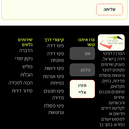
שליחה
צרו איתנו
קיצורי דרך
שירותים
קשר
נלווים
פינוי דירה
הדברה
פינוי דירה
המרכז לפינוי
ניקיון יסודי
דירה בישראל,
מוזנחת
מעניק שירותים
פוליש
פינוי ירושות
מקיפים לפינוי
הובלות
גרוטאות ופסולת
פינוי אגרנות
מדירות, בתים,
הכנה למכירה
כפייתית
חזרו
מקלטים,
סידור דירות
פינוי חפצים
מחסנים ומבנים
אליי
אחרים
מדירה
והכשרתם
פינוי פסולת
לקליטת דיירים
וגרוטאות
חדשים או
למימוש ייעודם
החדש. בתוך כך