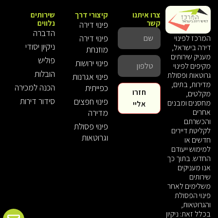
צרו איתנו
קיצורי דרך
שירותים
קשר
נלווים
פינוי דירה
הדברה
פינוי דירה
המרכז לפינוי
ניקיון יסודי
דירה בישראל,
מוזנחת
מעניק שירותים
פוליש
פינוי ירושות
מקיפים לפינוי
הובלות
גרוטאות ופסולת
פינוי אגרנות
מדירות, בתים,
הכנה למכירה
כפייתית
חזרו
מקלטים,
סידור דירות
פינוי חפצים
מחסנים ומבנים
אליי
אחרים
מדירה
והכשרתם
פינוי פסולת
לקליטת דיירים
וגרוטאות
חדשים או
למימוש ייעודם
החדש. בתוך כך
אנו מעניקים
שירותים
משלימים לאחר
פינוי הפסולת
והגרוטאות,
בכלל זאת: ניקיון