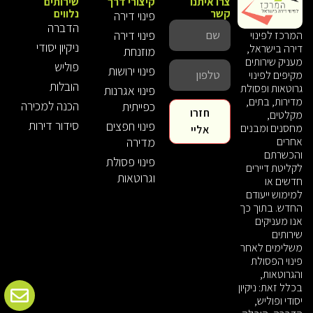
צרו איתנו
קיצורי דרך
שירותים
קשר
נלווים
פינוי דירה
הדברה
פינוי דירה
המרכז לפינוי
ניקיון יסודי
דירה בישראל,
מוזנחת
מעניק שירותים
פוליש
פינוי ירושות
מקיפים לפינוי
הובלות
גרוטאות ופסולת
פינוי אגרנות
מדירות, בתים,
הכנה למכירה
כפייתית
חזרו
מקלטים,
סידור דירות
פינוי חפצים
מחסנים ומבנים
אליי
אחרים
מדירה
והכשרתם
פינוי פסולת
לקליטת דיירים
וגרוטאות
חדשים או
למימוש ייעודם
החדש. בתוך כך
אנו מעניקים
שירותים
משלימים לאחר
פינוי הפסולת
והגרוטאות,
בכלל זאת: ניקיון
יסודי ופוליש,