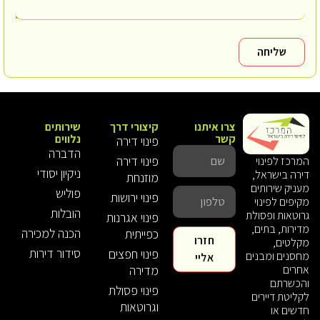
שליחה
צרו איתנו
קיצורי דרך
שירותים
קשר
נלווים
פינוי דירה
הדברה
פינוי דירה
המרכז לפינוי
ניקיון יסודי
דירה בישראל,
מוזנחת
מעניק שירותים
פוליש
פינוי ירושות
מקיפים לפינוי
הובלות
גרוטאות ופסולת
פינוי אגרנות
מדירות, בתים,
הכנה למכירה
כפייתית
חזרו
מקלטים,
סידור דירות
פינוי חפצים
מחסנים ומבנים
אליי
אחרים
מדירה
והכשרתם
פינוי פסולת
לקליטת דיירים
וגרוטאות
חדשים או