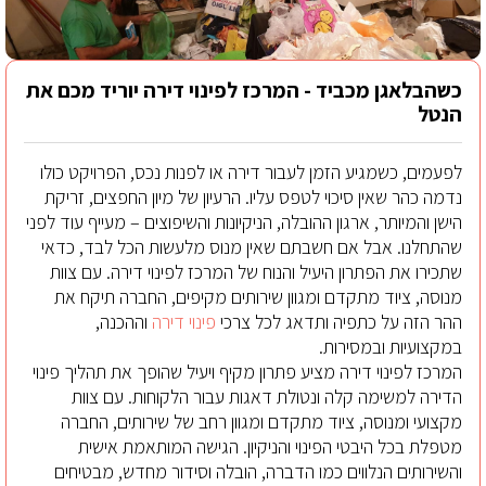
כשהבלאגן מכביד - המרכז לפינוי דירה יוריד מכם את
הנטל
לפעמים, כשמגיע הזמן לעבור דירה או לפנות נכס, הפרויקט כולו
נדמה כהר שאין סיכוי לטפס עליו. הרעיון של מיון החפצים, זריקת
הישן והמיותר, ארגון ההובלה, הניקיונות והשיפוצים – מעייף עוד לפני
שהתחלנו. אבל אם חשבתם שאין מנוס מלעשות הכל לבד, כדאי
שתכירו את הפתרון היעיל והנוח של המרכז לפינוי דירה. עם צוות
מנוסה, ציוד מתקדם ומגוון שירותים מקיפים, החברה תיקח את
ההר הזה על כתפיה ותדאג לכל צרכי
פינוי דירה
וההכנה,
במקצועיות ובמסירות.
המרכז לפינוי דירה מציע פתרון מקיף ויעיל שהופך את תהליך פינוי
הדירה למשימה קלה ונטולת דאגות עבור הלקוחות. עם צוות
מקצועי ומנוסה, ציוד מתקדם ומגוון רחב של שירותים, החברה
מטפלת בכל היבטי הפינוי והניקיון. הגישה המותאמת אישית
והשירותים הנלווים כמו הדברה, הובלה וסידור מחדש, מבטיחים