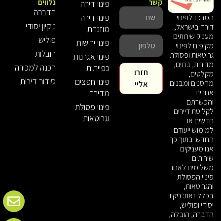
קשר
נלווים
פינוי דירה
הדברה
פינוי דירה
המרכז לפינוי
ניקיון יסודי
דירה בישראל,
מוזנחת
מעניק שירותים
פוליש
פינוי ירושות
מקיפים לפינוי
הובלות
גרוטאות ופסולת
פינוי אגרנות
מדירות, בתים,
הכנה למכירה
כפייתית
חזרו
מקלטים,
סידור דירות
פינוי חפצים
מחסנים ומבנים
אליי
אחרים
מדירה
והכשרתם
פינוי פסולת
לקליטת דיירים
וגרוטאות
חדשים או
למימוש ייעודם
החדש. בתוך כך
אנו מעניקים
שירותים
משלימים לאחר
פינוי הפסולת
והגרוטאות,
בכלל זאת: ניקיון
יסודי ופוליש,
הדברה, הובלה,