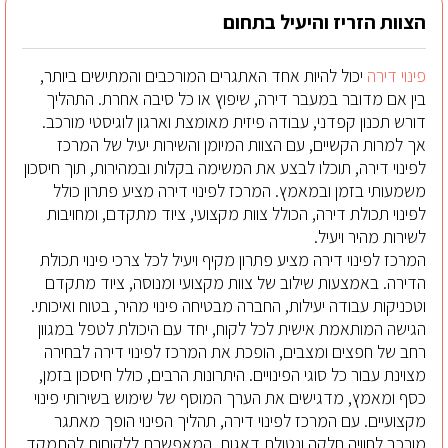
הצוות הזריז והיעיל בתחום
פינוי דירה
יכול להיות אחד האתגרים המורכבים והמתישים ביותר,
בין אם מדובר במעבר דירה, שיפוץ או כל סיבה אחרת. התהליך
דורש תכנון קפדני, עבודה פיזית מאומצת וארגון לוגיסטי מורכב.
אך למרות הקשיים, עם הצוות המיומן והשירות יעיל של המרכז
לפינוי דירה, תוכלו לבצע את המשימה בקלות ובמהירות, תוך חיסכון
משמעותי בזמן ובמאמץ. המרכז לפינוי דירה מציע פתרון כולל
לפינוי תכולת דירה, הכולל צוות מקצועי, ציוד מתקדם, ומחויבות
לשירות מהיר ויעיל.
המרכז לפינוי דירה מציע פתרון מקיף ויעיל לכל צרכי פינוי תכולת
הדירה. באמצעות שילוב של צוות מקצועי ומנוסה, ציוד מתקדם
וטכניקות עבודה יעילות, החברה מבטיחה פינוי מהיר, בטוח ואיכותי.
הגישה המותאמת אישית לכל לקוח, יחד עם היכולת לטפל במגוון
רחב של חפצים ומצבים, הופכת את המרכז לפינוי דירה לבחירה
מצוינת עבור כל סוגי הפינויים. היתרונות הרבים, כולל חיסכון בזמן,
כסף ומאמץ, מדגישים את הערך המוסף של שימוש בשירותי פינוי
מקצועיים. עם המרכז לפינוי דירה, תהליך הפינוי הופך מאתגר
מורכב לחוויה חלקה ונטולת דאגות, המאפשרת ללקוחות להתמקד