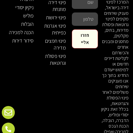
פינוי דירה
המרכז לפינוי
ניקיון יסודי
דירה בישראל,
מוזנחת
מעניק שירותים
פוליש
פינוי ירושות
מקיפים לפינוי
הובלות
גרוטאות ופסולת
פינוי אגרנות
מדירות, בתים,
הכנה למכירה
כפייתית
חזרו
מקלטים,
סידור דירות
פינוי חפצים
מחסנים ומבנים
אליי
אחרים
מדירה
והכשרתם
פינוי פסולת
לקליטת דיירים
וגרוטאות
חדשים או
למימוש ייעודם
החדש. בתוך כך
אנו מעניקים
שירותים
משלימים לאחר
פינוי הפסולת
והגרוטאות,
בכלל זאת: ניקיון
יסודי ופוליש,
הדברה, הובלה,
הכנת הנכס
למכירה ואפילו