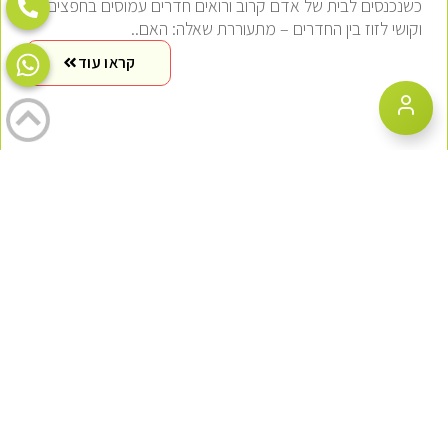
כשנכנסים לבית של אדם קרוב ורואים חדרים עמוסים בחפצים
וקושי לזוז בין החדרים – מתעוררת שאלה: האם..
קראו עוד
התמודדות עם אגרנות כפייתית – מדריך לפינוי דירה במקרים
מורכבים
אגרנות כפייתית היא הפרעה נפשית מורכבת המשפיעה על מיליוני
אנשים ברחבי העולם, ובישראל נאמד שכ-2-6% מהאוכלוסייה
סובלים..
קראו עוד