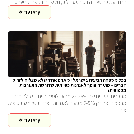
הבנה עמוקה של ההיבט הפסיכולוגי, תקשורת רגישה וקביעת..
קראו עוד
בכל משפחה רביעית בישראל יש אדם אחד שלא מצליח לזרוק
דברים – מתי זה הופך לאגרנות כפייתית שדורשת התערבות
מקצועית?
מחקרים מעידים שכ-22-28% מהאוכלוסייה חווים קושי להיפרד
מחפצים, אך רק 2-5% מגיעים לאגרנות כפייתית שדורשת טיפול.
איך..
קראו עוד