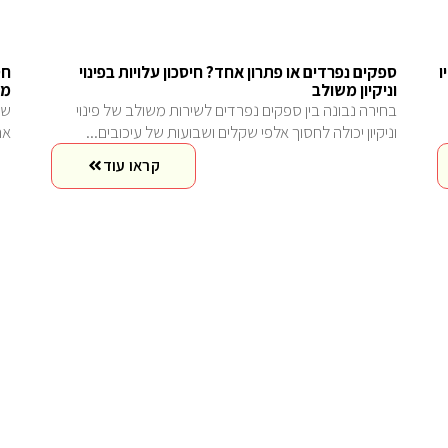
ו
ספקים נפרדים או פתרון אחד? חיסכון עלויות בפינוי
חס
וניקיון משולב
מש
בחירה נבונה בין ספקים נפרדים לשירות משולב של פינוי
וניקיון יכולה לחסוך אלפי שקלים ושבועות של עיכובים...
אח
קראו עוד
ת
70% מבעלי דירות חוסכים 3 ימי עבודה בשירות
משולב: המספרים מאחורי פינוי וניקיון בחבילה אחת
לנ
70% מבעלי דירות חוסכים 3 ימי עבודה ו-15-20% בעלות