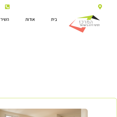
חרמון 21 נחלים על שם כובש שימרית. ת.ד 530904000
13
בית
אודות
השירו
פינוי דירה