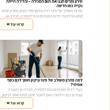
מירון ומרים חגגו את תום המכירה – והדירה הייתה
נקייה כמו חדשה
שירות משולב של פינוי דירה וניקיון יסודי מציע פתרון end-
to-end לבעלי דירות המכינים נכס למסירה, מכירה או..
קראו עוד
למה פתרון משולב של פינוי וניקיון חוסך לכם כסף
אמיתי?
בעלי דירות שמכינים נכס למסירה, מכירה או השכרה
עומדים בפני דילמה: האם לשכור ספק לפינוי ואחר לניקיון,..
קראו עוד